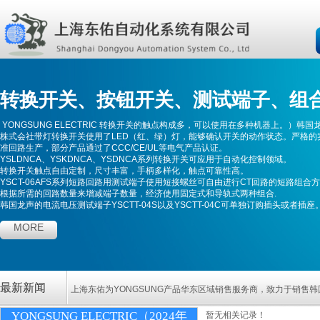
转换开关
、
按钮开关
、测试端子、
组
YONGSUNG ELECTRIC 转换开关的触点构成多，可以使用在多种机器上。）
韩国
株式会社带灯转换开关使用了LED（红、绿）灯，能够确认开关的动作状态。严格的
准回路生产，部分产品通过了CCC/CE/UL等电气产品认证。
YSLDNCA、YSKDNCA、YSDNCA系列转换开关可应用于自动化控制领域。
转换开关触点自由定制，尺寸丰富，手柄多样化，触点可靠性高。
YSCT-06AFS系列
短路回路用测试端子使用短接螺丝可自由进行CT回路的短路组合
根据所需的回路数量来增减端子数量，经济使用固定式和导轨式两种组合.
韩国龙声的电流电压测试端子YSCTT-04S以及YSCTT-04C可单独订购插头或者插座
MORE
最新新闻
上海东佑
为YONGSUNG产品华东区域销售服务商，致力于销售
YONGSUNG ELECTRIC（2024年
暂无相关记录！