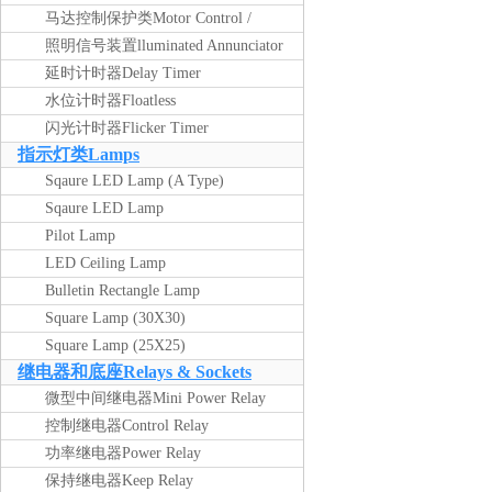
马达控制保护类Motor Control /
Protection
照明信号装置lluminated Annunciator
Unit
延时计时器Delay Timer
水位计时器Floatless
闪光计时器Flicker Timer
指示灯类Lamps
Sqaure LED Lamp (A Type)
Sqaure LED Lamp
Pilot Lamp
LED Ceiling Lamp
Bulletin Rectangle Lamp
Square Lamp (30X30)
产品
搜索
Square Lamp (25X25)
继电器和底座Relays & Sockets
名称
描述
内容
微型中间继电器Mini Power Relay
控制继电器Control Relay
功率继电器Power Relay
保持继电器Keep Relay