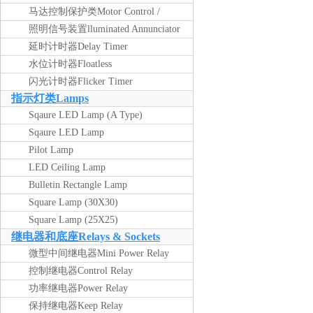
马达控制保护类Motor Control /
Protection
照明信号装置lluminated Annunciator
Unit
延时计时器Delay Timer
水位计时器Floatless
闪光计时器Flicker Timer
指示灯类Lamps
Sqaure LED Lamp (A Type)
Sqaure LED Lamp
Pilot Lamp
LED Ceiling Lamp
Bulletin Rectangle Lamp
Square Lamp (30X30)
产品
搜索
Square Lamp (25X25)
继电器和底座Relays & Sockets
名称
描述
内容
微型中间继电器Mini Power Relay
控制继电器Control Relay
功率继电器Power Relay
保持继电器Keep Relay