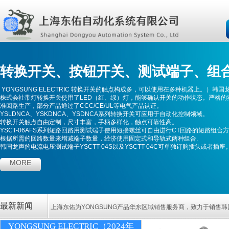
转换开关
、
按钮开关
、测试端子、
组
YONGSUNG ELECTRIC 转换开关的触点构成多，可以使用在多种机器上。）
韩国
株式会社带灯转换开关使用了LED（红、绿）灯，能够确认开关的动作状态。严格的
准回路生产，部分产品通过了CCC/CE/UL等电气产品认证。
YSLDNCA、YSKDNCA、YSDNCA系列转换开关可应用于自动化控制领域。
转换开关触点自由定制，尺寸丰富，手柄多样化，触点可靠性高。
YSCT-06AFS系列
短路回路用测试端子使用短接螺丝可自由进行CT回路的短路组合
根据所需的回路数量来增减端子数量，经济使用固定式和导轨式两种组合.
韩国龙声的电流电压测试端子YSCTT-04S以及YSCTT-04C可单独订购插头或者插座
MORE
最新新闻
上海东佑
为YONGSUNG产品华东区域销售服务商，致力于销售
YONGSUNG ELECTRIC（2024年