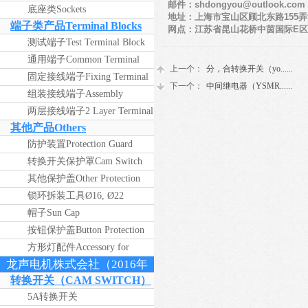
邮件：shdongyou@outlook.com
底座类Sockets
地址：上海市宝山区顾北东路155弄
端子类产品Terminal Blocks
网点：江苏省昆山花桥中茵国际E区创
测试端子Test Terminal Block
通用端子Common Terminal
上一个：
分，合转换开关（yo......
Block
固定接线端子Fixing Terminal
下一个：
中间继电器（YSMR......
Block
组装接线端子Assembly
产品
搜索
Terminal Block
两层接线端子2 Layer Terminal
名称
描述
内容
其他产品Others
Block
防护装置Protection Guard
转换开关保护罩Cam Switch
Front Protection Cover
其他保护盖Other Protection
Covers
锁环拆装工具Ø16, Ø22
Assemble-Disassemble Tool for
帽子Sun Cap
Lock Ring
按钮保护盖Button Protection
Cover
方形灯配件Accessory for
龙声电机株式会社（2016年
Square Lamp
版）
转换开关（CAM SWITCH）
5A转换开关