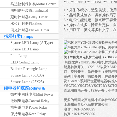
YSC/YSDNCA/YSKDNC/YS
马达控制保护类Motor Control
1：外形体积小，造型美观，使
/ Protection
照明信号装置lluminated
2：品种及规格多，具有操作后
Annunciator Unit
延时计时器Delay Timer
3：电气性能稳定，接点断开容量
水位计时器Floatless
4：操作方式多，除正常定位，
5：用汉字，英文等多种文字，
闪光计时器Flicker Timer
指示灯类Lamps
Sqaure LED Lamp (A Type)
Sqaure LED Lamp
Pilot Lamp
关于韩国龙声电机株式会社（YONGSUNG 
LED Ceiling Lamp
韩国龙声YONGSUNG电机株式会
钥匙转换开关，YSSL33以及YSNR
Bulletin Rectangle Lamp
灯，旋转开关，急停开关（按钮/带灯型
Square Lamp (30X30)
系列十字开关，辅助开关，脚踏开关，组
及YSMMK系列双位置继电器/闪光
Square Lamp (25X25)
YSCT02/YSCT03/YSCT04/Y
继电器和底座Relays &
直流用微动开关，行程开关，小型
Sockets
微型中间继电器Mini Power
更多的韩国龙声电机株式会社YONGSU
Relay
控制继电器Control Relay
上海东佑自动化系统有限公司
功率继电器Power Relay
电话：021-36508525
电话：021-36508525
传真：021-59253906
保持继电器Keep Relay
传真：021-59253906
工作日 8.30---18.00