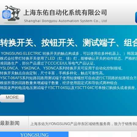
转换开关
、
按钮开关
、测试端子、
组
YONGSUNG ELECTRIC 转换开关的触点构成多，可以使用在多种机器上。）
韩国
株式会社带灯转换开关使用了LED（红、绿）灯，能够确认开关的动作状态。严格的
准回路生产，部分产品通过了CCC/CE/UL等电气产品认证。
YSLDNCA、YSKDNCA、YSDNCA系列转换开关可应用于自动化控制领域。
转换开关触点自由定制，尺寸丰富，手柄多样化，触点可靠性高。
YSCT-06AFS系列
短路回路用测试端子使用短接螺丝可自由进行CT回路的短路组合
根据所需的回路数量来增减端子数量，经济使用固定式和导轨式两种组合.
韩国龙声的电流电压测试端子YSCTT-04S以及YSCTT-04C可单独订购插头或者插座
MORE
最新新闻
上海东佑
为YONGSUNG产品华东区域销售服务商，致力于销售
YONGSUNG